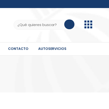
b.do, .gov.do o .mil.do seguros usan HTTPS
ifica que estás conectado a un sitio seguro dentro
Buscar:
 información confidencial solo en este tipo de
CONTACTO
AUTOSERVICIOS