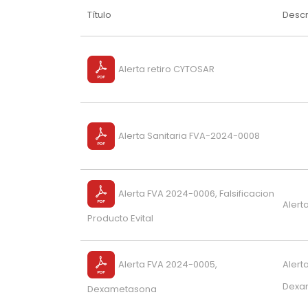
Título
Descr
Alerta retiro CYTOSAR
Alerta Sanitaria FVA-2024-0008
Alerta FVA 2024-0006, Falsificacion
Alerta
Producto Evital
Alerta FVA 2024-0005,
Alert
Dexam
Dexametasona