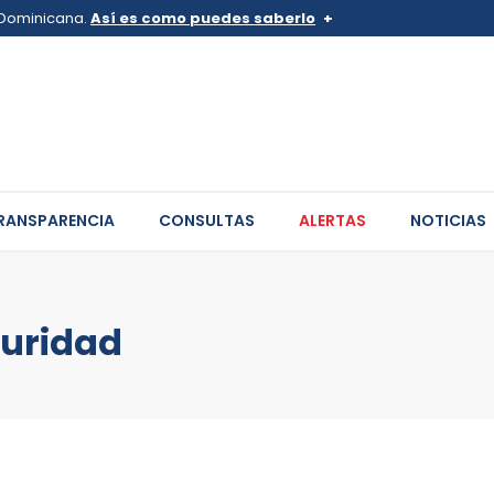
a Dominicana.
Así es como puedes saberlo
v.do o .mil.do
Los sitios web oficiales .go
 pertenece a una organización
Un candado (
) o https:// sign
de .gob.do o .gov.do. Comparte
sitios.
RANSPARENCIA
CONSULTAS
ALERTAS
NOTICIAS
guridad