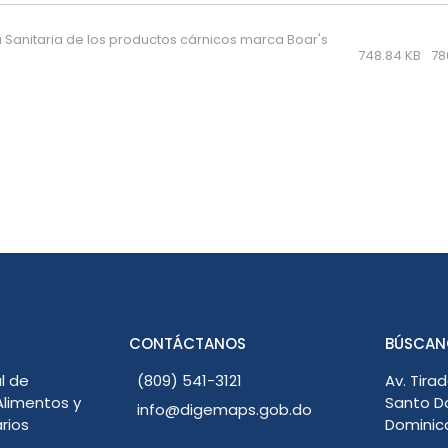
a Sanitaria de los productos cárnicos marca Boar's
748.84 KB
78
CONTÁCTANOS
BÚSCAN
l de
(809) 541-3121
Av. Tirad
limentos y
Santo D
info@digemaps.gob.do
rios
Dominic