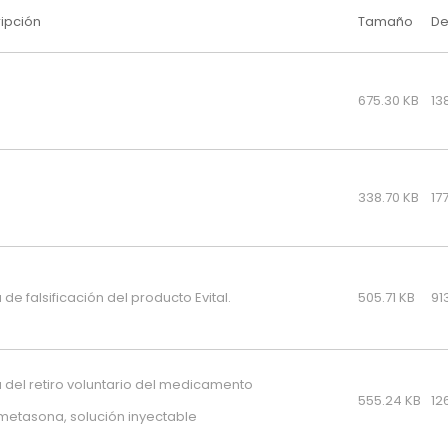
ipción
Tamaño
De
675.30 KB
13
338.70 KB
17
 de falsificación del producto Evital.
505.71 KB
91
a del retiro voluntario del medicamento
555.24 KB
12
etasona, solución inyectable