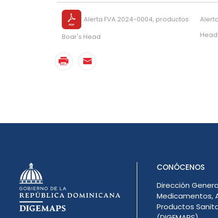
Alerta FVA 2024-0004, productos
Alert
Head
Boar's Head
CONÓCENOS
Dirección Genera
Medicamentos, A
Productos Sanita
(DIGEMAPS)