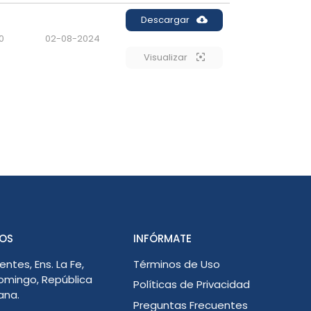
Descargar
0
02-08-2024
Visualizar
OS
INFÓRMATE
entes, Ens. La Fe,
Términos de Uso
omingo, República
Políticas de Privacidad
ana.
Preguntas Frecuentes