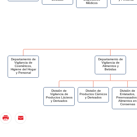
Médicos
Departamento de
Departamento de
Vigilancia de
Vigilancia de
Cosméticos,
Alimentos y
Higiene del Hogar
Bebidas
y Personal
División de
División de
División de
Vigilancia de
Productos Cárnicos
Enlatados,
Productos Lácteos
y Derivados
Preenvasados
y Derivados
Alimentos en
Conservas