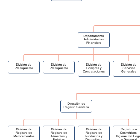
Departamento
Administrativo
Financiero
División de
División de
División de
División de
Presupuesto
Presupuesto
Compras y
Servicios
Contrataciones
Generales
Dirección de
Registro Sanitario
División de
División de
División de
Registro de
Registro de
Registro de
Registro de
Cosméticos,
Medicamentos
Alimentos y
Productos y
Higiene del Hog
Bebidas
Dispositivos
y Personal