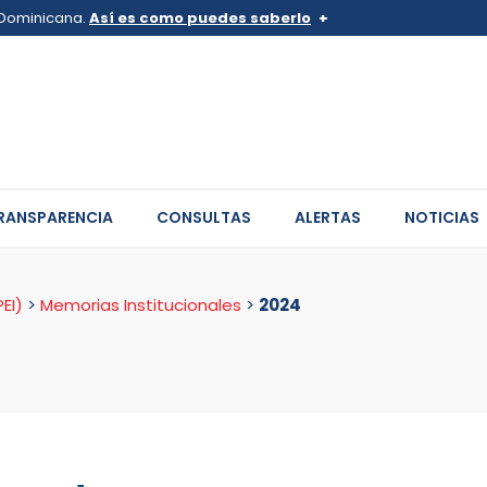
a Dominicana.
Así es como puedes saberlo
v.do o .mil.do
Los sitios web oficiales .go
 pertenece a una organización
Un candado (
) o https:// sign
de .gob.do o .gov.do. Comparte
sitios.
RANSPARENCIA
CONSULTAS
ALERTAS
NOTICIAS
EI)
>
Memorias Institucionales
>
2024