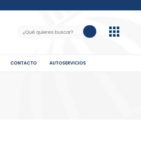
b.do, .gov.do o .mil.do seguros usan HTTPS
ifica que estás conectado a un sitio seguro dentro
Buscar:
 información confidencial solo en este tipo de
CONTACTO
AUTOSERVICIOS