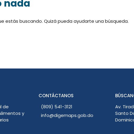
o nada
ue estás buscando. Quizá pueda ayudarte una búsqueda.
CONTÁCTANOS
BÚSCAN
l de
(809) 541-3121
Av. Tirad
limentos y
Santo D
info@digemaps.gob.do
rios
Dominic