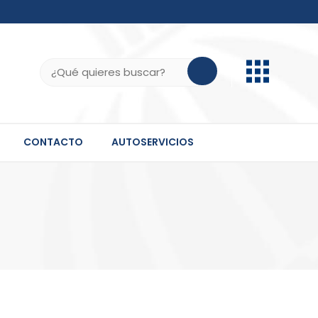
b.do, .gov.do o .mil.do seguros usan HTTPS
ifica que estás conectado a un sitio seguro dentro
Buscar:
 información confidencial solo en este tipo de
CONTACTO
AUTOSERVICIOS