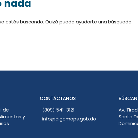
o nada
ue estás buscando. Quizá pueda ayudarte una búsqueda.
CONTÁCTANOS
BÚSCAN
l de
(809) 541-3121
Av. Tirad
limentos y
Santo D
info@digemaps.gob.do
rios
Dominic