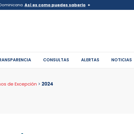
a Dominicana.
Así es como puedes saberlo
v.do o .mil.do
Los sitios web oficiales .go
 pertenece a una organización
Un candado (
) o https:// sign
de .gob.do o .gov.do. Comparte
sitios.
RANSPARENCIA
CONSULTAS
ALERTAS
NOTICIAS
sos de Excepción
>
2024