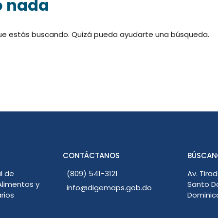
o nada
ue estás buscando. Quizá pueda ayudarte una búsqueda.
CONTÁCTANOS
BÚSCAN
l de
(809) 541-3121
Av. Tirad
limentos y
Santo D
info@digemaps.gob.do
rios
Dominic