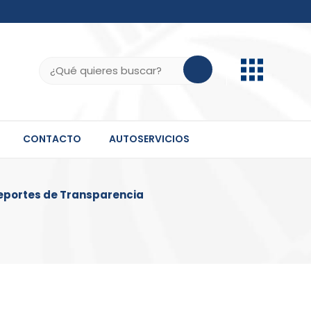
b.do, .gov.do o .mil.do seguros usan HTTPS
ifica que estás conectado a un sitio seguro dentro
Buscar:
 información confidencial solo en este tipo de
CONTACTO
AUTOSERVICIOS
eportes de Transparencia