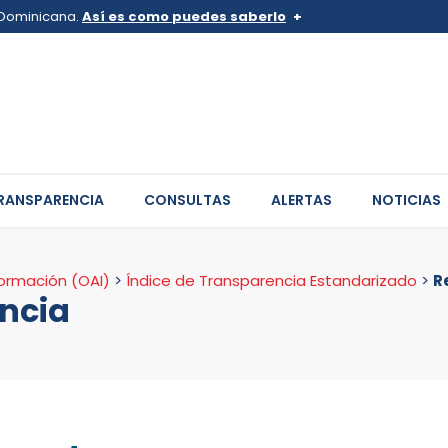
a Dominicana.
Así es como puedes saberlo
v.do o .mil.do
Los sitios web oficiales .go
 pertenece a una organización
Un candado (
) o https:// sign
de .gob.do o .gov.do. Comparte
sitios.
RANSPARENCIA
CONSULTAS
ALERTAS
NOTICIAS
formación (OAI)
>
Índice de Transparencia Estandarizado
>
R
ncia