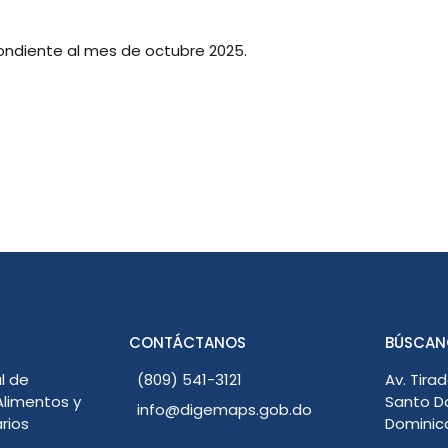
ndiente al mes de octubre 2025.
CONTÁCTANOS
BÚSCAN
l de
(809) 541-3121
Av. Tirad
limentos y
Santo D
info@digemaps.gob.do
rios
Dominic