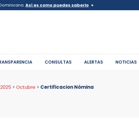
a Dominicana.
Así es como puedes saberlo
v.do o .mil.do
Los sitios web oficiales .go
 pertenece a una organización
Un candado (
) o https:// sign
de .gob.do o .gov.do. Comparte
sitios.
RANSPARENCIA
CONSULTAS
ALERTAS
NOTICIAS
>
2025
>
Octubre
>
Certificacion Nómina