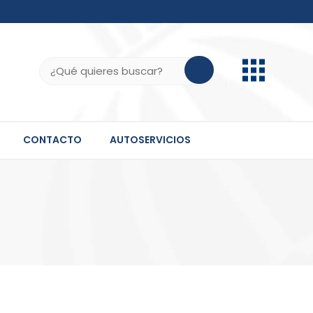
b.do, .gov.do o .mil.do seguros usan HTTPS
ifica que estás conectado a un sitio seguro dentro
Buscar:
 información confidencial solo en este tipo de
CONTACTO
AUTOSERVICIOS