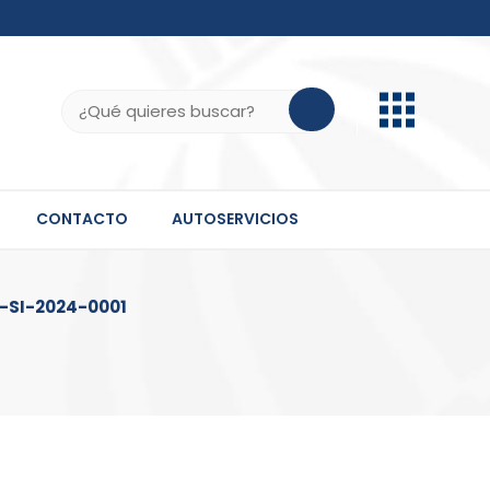
b.do, .gov.do o .mil.do seguros usan HTTPS
ifica que estás conectado a un sitio seguro dentro
Buscar:
 información confidencial solo en este tipo de
CONTACTO
AUTOSERVICIOS
SI-2024-0001