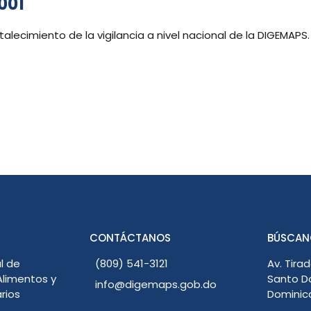
001
rtalecimiento de la vigilancia a nivel nacional de la DIGEMAPS.
CONTÁCTANOS
BÚSCAN
l de
(809) 541-3121
Av. Tirad
limentos y
Santo D
info@digemaps.gob.do
rios
Dominic