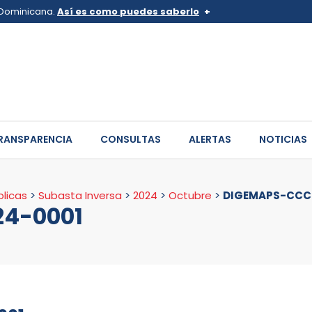
a Dominicana.
Así es como puedes saberlo
v.do o .mil.do
Los sitios web oficiales .go
 pertenece a una organización
Un candado (
) o https:// sign
de .gob.do o .gov.do. Comparte
sitios.
RANSPARENCIA
CONSULTAS
ALERTAS
NOTICIAS
licas
>
Subasta Inversa
>
2024
>
Octubre
>
DIGEMAPS-CCC-
24-0001