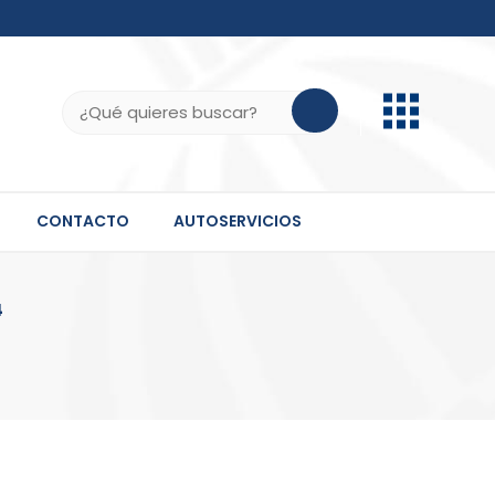
b.do, .gov.do o .mil.do seguros usan HTTPS
ifica que estás conectado a un sitio seguro dentro
Buscar:
 información confidencial solo en este tipo de
CONTACTO
AUTOSERVICIOS
4