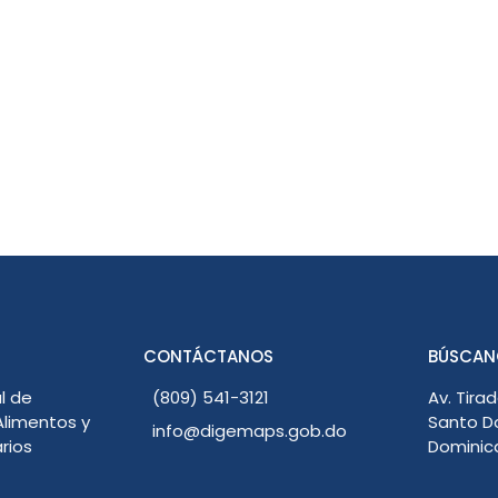
CONTÁCTANOS
BÚSCAN
l de
(809) 541-3121
Av. Tirad
limentos y
Santo D
info@digemaps.gob.do
rios
Dominic