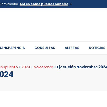
a Dominicana.
Así es como puedes saberlo
v.do o .mil.do
Los sitios web oficiales .go
 pertenece a una organización
Un candado (
) o https:// sign
de .gob.do o .gov.do. Comparte
sitios.
RANSPARENCIA
CONSULTAS
ALERTAS
NOTICIAS
resupuesto
>
2024
>
Noviembre
>
Ejecución Noviembre 202
2024