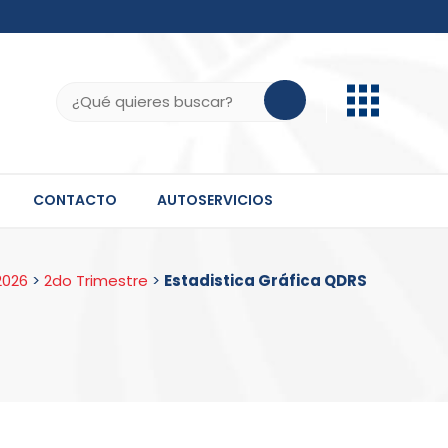
b.do, .gov.do o .mil.do seguros usan HTTPS
ifica que estás conectado a un sitio seguro dentro
Buscar:
 información confidencial solo en este tipo de
CONTACTO
AUTOSERVICIOS
2026
>
2do Trimestre
>
Estadistica Gráfica QDRS