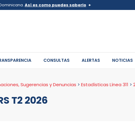
a Dominicana.
Así es como puedes saberlo
v.do o .mil.do
Los sitios web oficiales .go
 pertenece a una organización
Un candado (
) o https:// sign
de .gob.do o .gov.do. Comparte
sitios.
RANSPARENCIA
CONSULTAS
ALERTAS
NOTICIAS
maciones, Sugerencias y Denuncias
>
Estadísticas Línea 311
>
RS T2 2026