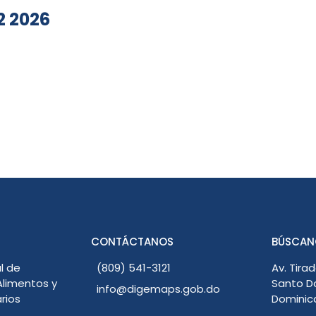
2 2026
CONTÁCTANOS
BÚSCAN
l de
(809) 541-3121
Av. Tirad
limentos y
Santo D
info@digemaps.gob.do
rios
Dominic