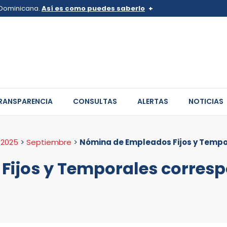
a Dominicana.
Así es como puedes saberlo
v.do o .mil.do
Los sitios web oficiales .go
 pertenece a una organización
Un candado (
) o https:// sign
de .gob.do o .gov.do. Comparte
sitios.
RANSPARENCIA
CONSULTAS
ALERTAS
NOTICIAS
>
2025
>
Septiembre
>
Nómina de Empleados Fijos y Tempo
ijos y Temporales corresp