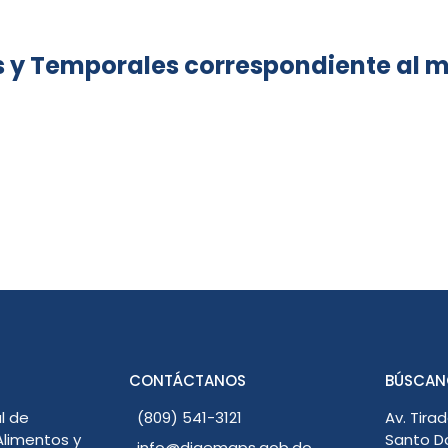
 y Temporales correspondiente al m
CONTÁCTANOS
BÚSCAN
l de
(809) 541-3121
Av. Tirad
limentos y
Santo D
info@digemaps.gob.do