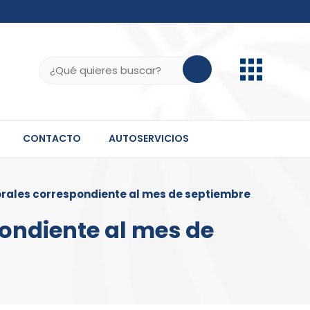
b.do, .gov.do o .mil.do seguros usan HTTPS
ifica que estás conectado a un sitio seguro dentro
Buscar:
 información confidencial solo en este tipo de
CONTACTO
AUTOSERVICIOS
rales correspondiente al mes de septiembre
ondiente al mes de