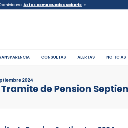
a Dominicana.
Así es como puedes saberlo
v.do o .mil.do
Los sitios web oficiales .go
 pertenece a una organización
Un candado (
) o https:// sign
de .gob.do o .gov.do. Comparte
sitios.
RANSPARENCIA
CONSULTAS
ALERTAS
NOTICIAS
eptiembre 2024
Tramite de Pension Septie