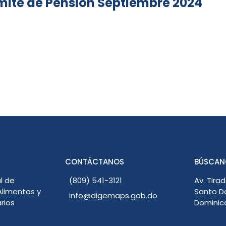
ite de Pension Septiembre 2024
CONTÁCTANOS
BÚSCAN
l de
(809) 541-3121
Av. Tirad
limentos y
Santo D
info@digemaps.gob.do
rios
Dominic