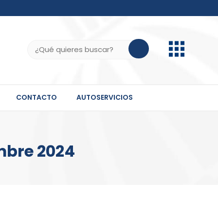
b.do, .gov.do o .mil.do seguros usan HTTPS
ifica que estás conectado a un sitio seguro dentro
Buscar:
 información confidencial solo en este tipo de
CONTACTO
AUTOSERVICIOS
mbre 2024