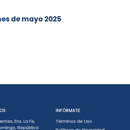
mes de mayo 2025
OS
INFÓRMATE
entes, Ens. La Fe,
Términos de Uso
omingo, República
Políticas de Privacidad