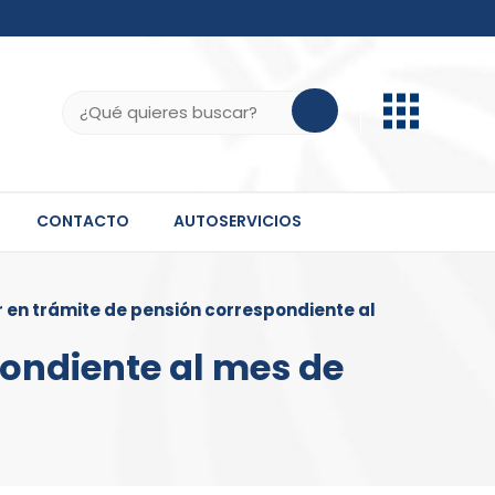
b.do, .gov.do o .mil.do seguros usan HTTPS
ifica que estás conectado a un sitio seguro dentro
Buscar:
 información confidencial solo en este tipo de
CONTACTO
AUTOSERVICIOS
en trámite de pensión correspondiente al
ondiente al mes de