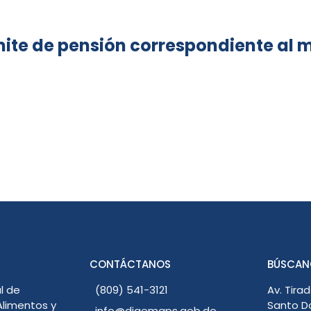
ite de pensión correspondiente al 
CONTÁCTANOS
BÚSCAN
l de
(809) 541-3121
Av. Tirad
limentos y
Santo D
info@digemaps.gob.do