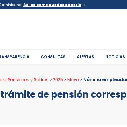
a Dominicana.
Así es como puedes saberlo
v.do o .mil.do
Los sitios web oficiales .go
 pertenece a una organización
Un candado (
) o https:// sign
de .gob.do o .gov.do. Comparte
sitios.
RANSPARENCIA
CONSULTAS
ALERTAS
NOTICIAS
nes, Pensiones y Retiros
>
2025
>
Mayo
>
Nómina empleador 
rámite de pensión corresp