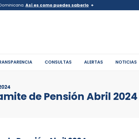
a Dominicana.
Así es como puedes saberlo
v.do o .mil.do
Los sitios web oficiales .go
 pertenece a una organización
Un candado (
) o https:// sign
de .gob.do o .gov.do. Comparte
sitios.
RANSPARENCIA
CONSULTAS
ALERTAS
NOTICIAS
2024
ite de Pensión Abril 2024