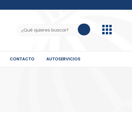
b.do, .gov.do o .mil.do seguros usan HTTPS
ifica que estás conectado a un sitio seguro dentro
Buscar:
 información confidencial solo en este tipo de
CONTACTO
AUTOSERVICIOS