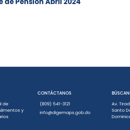
de Pensión Abril 2024
CONTÁCTANOS
BÚSCAN
l de
(809) 541-3121
Av. Tirad
limentos y
Santo D
info@digemaps.gob.do
rios
Dominic