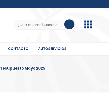
b.do, .gov.do o .mil.do seguros usan HTTPS
ifica que estás conectado a un sitio seguro dentro
Buscar:
 información confidencial solo en este tipo de
CONTACTO
AUTOSERVICIOS
 Presupuesto Mayo 2025