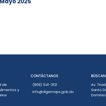
 Mayo 2025
CONTÁCTANOS
BÚSCAN
l de
(809) 541-3121
Av. Tirad
limentos y
Santo D
info@digemaps.gob.do
rios
Dominic