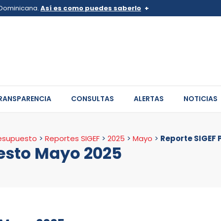
a Dominicana.
Así es como puedes saberlo
v.do o .mil.do
Los sitios web oficiales .go
 pertenece a una organización
Un candado (
) o https:// sign
de .gob.do o .gov.do. Comparte
sitios.
RANSPARENCIA
CONSULTAS
ALERTAS
NOTICIAS
resupuesto
>
Reportes SIGEF
>
2025
>
Mayo
>
Reporte SIGEF
esto Mayo 2025