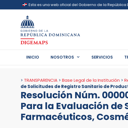
Saltar
Esta es una web oficial del Gobierno de la Repúblic
al
contenido
Los sitios web oficiales utilizan .gob.do, .go
Un sitio .gob.do, .gov.do o .mil.do significa que
oficial del Estado dominicano.
INICIO
NOSOTROS
SERVICIOS
T
>
TRANSPARENCIA
>
Base Legal de la Institución
>
R
de Solicitudes de Registro Sanitario de Produ
Resolución Núm. 00000
Para la Evaluación de 
Farmacéuticos, Cosmét