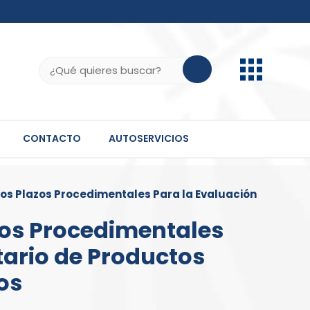
b.do, .gov.do o .mil.do seguros usan HTTPS
ifica que estás conectado a un sitio seguro dentro
Buscar:
 información confidencial solo en este tipo de
CONTACTO
AUTOSERVICIOS
os Plazos Procedimentales Para la Evaluación
zos Procedimentales
tario de Productos
os