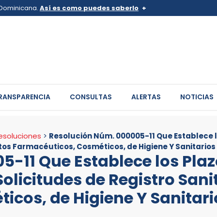
a Dominicana.
Así es como puedes saberlo
v.do o .mil.do
Los sitios web oficiales .go
 pertenece a una organización
Un candado (
) o https:// sign
de .gob.do o .gov.do. Comparte
sitios.
RANSPARENCIA
CONSULTAS
ALERTAS
NOTICIAS
esoluciones
>
Resolución Núm. 000005-11 Que Establece l
ctos Farmacéuticos, Cosméticos, de Higiene Y Sanitarios
5-11 Que Establece los Pla
Solicitudes de Registro Sani
icos, de Higiene Y Sanitari