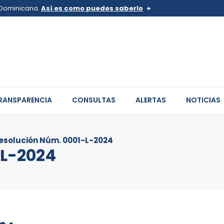
a Dominicana.
Así es como puedes saberlo
v.do o .mil.do
Los sitios web oficiales .go
 pertenece a una organización
Un candado (
) o https:// sign
de .gob.do o .gov.do. Comparte
sitios.
RANSPARENCIA
CONSULTAS
ALERTAS
NOTICIAS
esolución Núm. 0001-L-2024
-L-2024