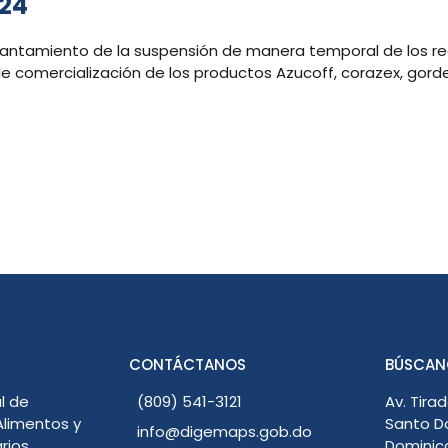
024
vantamiento de la suspensión de manera temporal de los regis
 comercialización de los productos Azucoff, corazex, gordex
CONTÁCTANOS
BÚSCAN
l de
(809) 541-3121
Av. Tirad
limentos y
Santo D
info@digemaps.gob.do
rios
Dominic