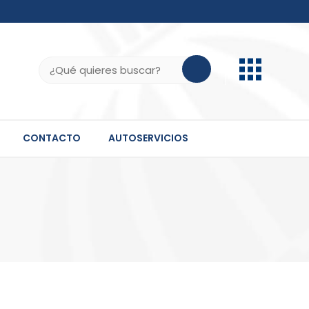
b.do, .gov.do o .mil.do seguros usan HTTPS
ifica que estás conectado a un sitio seguro dentro
Buscar:
 información confidencial solo en este tipo de
CONTACTO
AUTOSERVICIOS