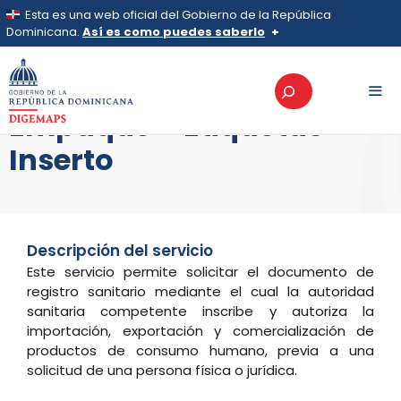
Saltar
Esta es una web oficial del Gobierno de la República
al
Dominicana.
Así es como puedes saberlo
>
Servicios
>
Actualizacion De Empaque – Etiquetas –
contenido
Inserto
Los sitios web oficiales utilizan .gob.do, .gov.do o
Actualizacion De
Buscar
.mil.do
Un sitio .gob.do, .gov.do o .mil.do significa que pertenece a una
Empaque – Etiquetas –
organización oficial del Estado dominicano.
MEN
Inserto
Los sitios web oficiales .gob.do, .gov.do o .mil.do
seguros usan HTTPS
Un candado (
) o https:// significa que estás conectado a un
sitio seguro dentro de .gob.do o .gov.do. Comparte
información confidencial solo en este tipo de sitios.
Descripción del servicio
Este servicio permite solicitar el documento de
registro sanitario mediante el cual la autoridad
sanitaria competente inscribe y autoriza la
importación, exportación y comercialización de
productos de consumo humano, previa a una
solicitud de una persona física o jurídica.