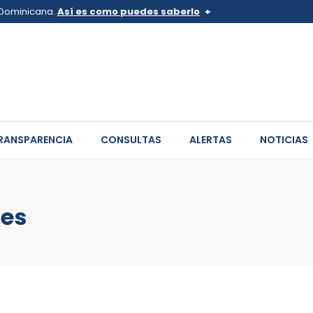
a Dominicana.
Así es como puedes saberlo
v.do o .mil.do
Los sitios web oficiales .go
 pertenece a una organización
Un candado (
) o https:// sign
de .gob.do o .gov.do. Comparte
sitios.
RANSPARENCIA
CONSULTAS
ALERTAS
NOTICIAS
les