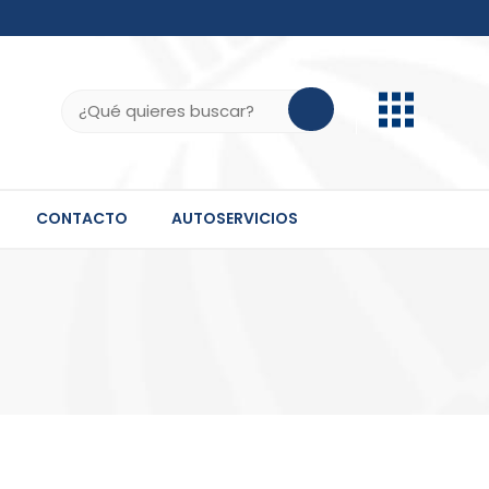
b.do, .gov.do o .mil.do seguros usan HTTPS
ifica que estás conectado a un sitio seguro dentro
Buscar:
 información confidencial solo en este tipo de
CONTACTO
AUTOSERVICIOS