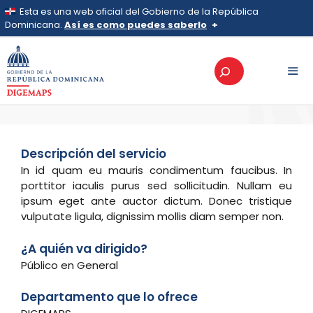
Saltar
Esta es una web oficial del Gobierno de la República
al
Dominicana.
Así es como puedes saberlo
>
Servicios
>
Modificación de Razón Social
contenido
Modificación de Razón
Los sitios web oficiales utilizan .gob.do, .gov.do o
Buscar
.mil.do
Social
Un sitio .gob.do, .gov.do o .mil.do significa que pertenece a una
organización oficial del Estado dominicano.
MEN
Los sitios web oficiales .gob.do, .gov.do o .mil.do
seguros usan HTTPS
Un candado (
) o https:// significa que estás conectado a un
Descripción del servicio
sitio seguro dentro de .gob.do o .gov.do. Comparte
In id quam eu mauris condimentum faucibus. In
información confidencial solo en este tipo de sitios.
porttitor iaculis purus sed sollicitudin. Nullam eu
ipsum eget ante auctor dictum. Donec tristique
vulputate ligula, dignissim mollis diam semper non.
¿A quién va dirigido?
Público en General
Departamento que lo ofrece