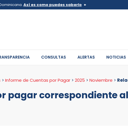
a Dominicana.
Así es como puedes saberlo
v.do o .mil.do
Los sitios web oficiales .go
 pertenece a una organización
Un candado (
) o https:// sign
de .gob.do o .gov.do. Comparte
sitios.
RANSPARENCIA
CONSULTAS
ALERTAS
NOTICIAS
s
>
Informe de Cuentas por Pagar
>
2025
>
Noviembre
>
Rela
or pagar correspondiente a