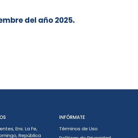
embre del año 2025.
OS
INFÓRMATE
entes, Ens. La Fe,
Términos de Uso
omingo, República
Políticas de Privacidad