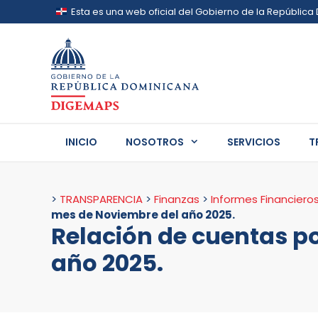
Saltar
Esta es una web oficial del Gobierno de la Repúblic
al
contenido
Los sitios web oficiales utilizan .gob.do, .go
Un sitio .gob.do, .gov.do o .mil.do significa que
oficial del Estado dominicano.
INICIO
NOSOTROS
SERVICIOS
T
>
TRANSPARENCIA
>
Finanzas
>
Informes Financiero
mes de Noviembre del año 2025.
Relación de cuentas p
año 2025.