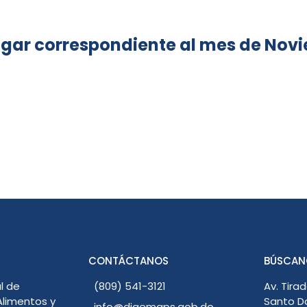
agar correspondiente al mes de Novi
CONTÁCTANOS
BÚSCAN
l de
(809) 541-3121
Av. Tirad
limentos y
Santo D
info@digemaps.gob.do