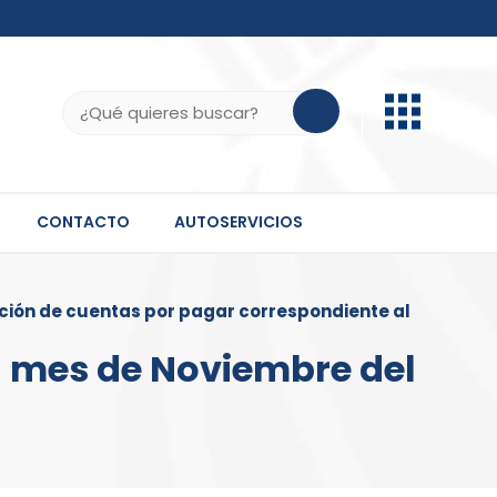
b.do, .gov.do o .mil.do seguros usan HTTPS
ifica que estás conectado a un sitio seguro dentro
Buscar:
 información confidencial solo en este tipo de
CONTACTO
AUTOSERVICIOS
ción de cuentas por pagar correspondiente al
l mes de Noviembre del