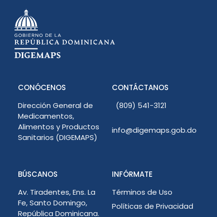
a
t
i
v
e
:
CONÓCENOS
CONTÁCTANOS
Dirección General de
(809) 541-3121
Medicamentos,
Alimentos y Productos
info@digemaps.gob.do
Sanitarios (DIGEMAPS)
BÚSCANOS
INFÓRMATE
Av. Tiradentes, Ens. La
Términos de Uso
Fe, Santo Domingo,
Políticas de Privacidad
República Dominicana.