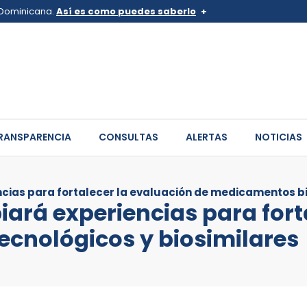
a Dominicana.
Así es como puedes saberlo
v.do o .mil.do
Los sitios web oficiales .go
 pertenece a una organización
Un candado (
) o https:// sign
de .gob.do o .gov.do. Comparte
sitios.
RANSPARENCIA
CONSULTAS
ALERTAS
NOTICIAS
cias para fortalecer la evaluación de medicamentos bi
ará experiencias para fort
cnológicos y biosimilares