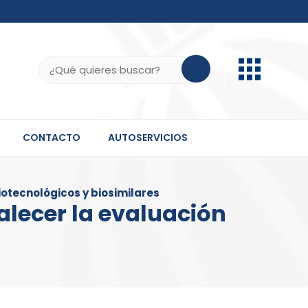
b.do, .gov.do o .mil.do seguros usan HTTPS
ifica que estás conectado a un sitio seguro dentro
Buscar:
 información confidencial solo en este tipo de
CONTACTO
AUTOSERVICIOS
otecnológicos y biosimilares
alecer la evaluación